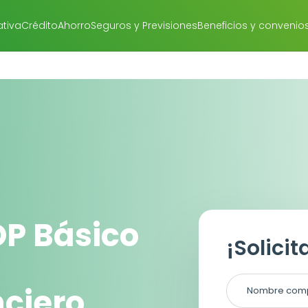
tiva
Crédito
Ahorro
Seguros y Previsiones
Beneficios y convenio
OP Básico
¡Solicit
nciero